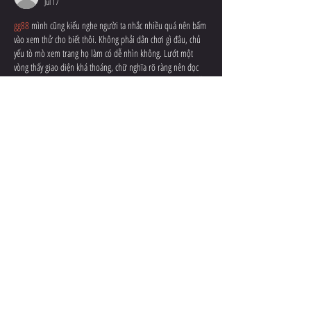
Jul 17
gg88
 mình cũng kiểu nghe người ta nhắc nhiều quá nên bấm 
vào xem thử cho biết thôi. Không phải dân chơi gì đâu, chủ 
yếu tò mò xem trang họ làm có dễ nhìn không. Lướt một 
vòng thấy giao diện khá thoáng, chữ nghĩa rõ ràng nên đọc 
không bị mỏi mắt. Mình để ý họ có mấy bài dạng hướng dẫn 
game bài như Tam Cúc với Phỏm, viết theo kiểu chia ý gọn 
gàng nên đọc…
Show More
Like
Reply
QIAO ZHANG
Jul 16
So stoked to see The Krypton Games back this year! The 
energy and community vibe you guys create is unmatched. 
Also, if anyone wants to design a custom team logo or poster 
for the event, I’ve been using this 
free graffiti generator
 to 
make wild-style banners—perfect for cheering on your crew.
Like
Reply