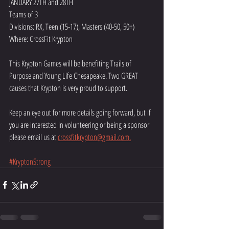
JANUARY 27TH and 28TH
Teams of 3
Divisions: RX, Teen (15-17), Masters (40-50, 50+) 
Where: CrossFit Krypton
This Krypton Games will be benefiting Trails of 
Purpose and Young Life Chesapeake. Two GREAT 
causes that Krypton is very proud to support. 
Keep an eye out for more details going forward, but if 
you are interested in volunteering or being a sponsor 
please email us at 
crossfitkrypton@gmail.com.
#KryptonStrong