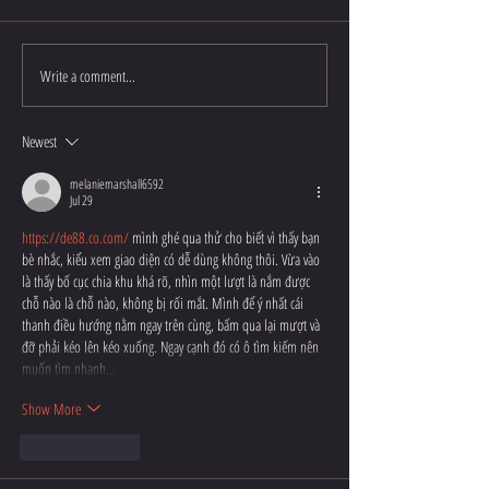
The CrossFit Open
CrossFit Games Quarterfinals
Write a comment...
Newest
melaniemarshall6592
Jul 29
https://de88.co.com/
 mình ghé qua thử cho biết vì thấy bạn 
bè nhắc, kiểu xem giao diện có dễ dùng không thôi. Vừa vào 
là thấy bố cục chia khu khá rõ, nhìn một lượt là nắm được 
chỗ nào là chỗ nào, không bị rối mắt. Mình để ý nhất cái 
thanh điều hướng nằm ngay trên cùng, bấm qua lại mượt và 
đỡ phải kéo lên kéo xuống. Ngay cạnh đó có ô tìm kiếm nên 
muốn tìm nhanh…
Show More
Like
Reply