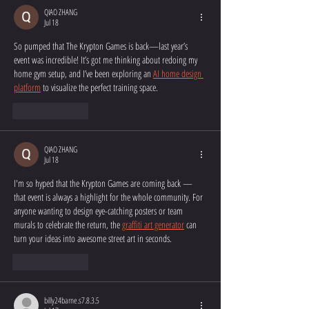
QIAO ZHANG
Jul 18
So pumped that The Krypton Games is back—last year’s 
event was incredible! It’s got me thinking about redoing my 
home gym setup, and I’ve been exploring an 
AI home design 
platform
 to visualize the perfect training space.
Like
Reply
QIAO ZHANG
Jul 18
I'm so hyped that the Krypton Games are coming back — 
that event is always a highlight for the whole community. For 
anyone wanting to design eye-catching posters or team 
murals to celebrate the return, the 
graffiti art generator
 can 
turn your ideas into awesome street art in seconds.
Like
Reply
billy24barne.s7.8.3.5