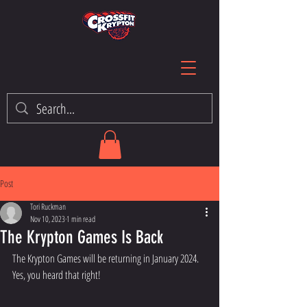
Post
Tori Ruckman
Nov 10, 2023
1 min read
The Krypton Games Is Back
The Krypton Games will be returning in January 2024. 
Yes, you heard that right!