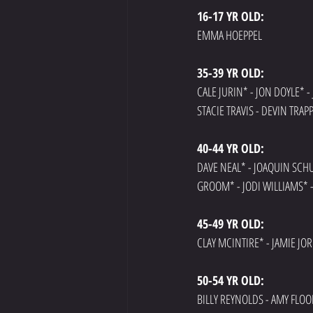
16-17 YR OLD: 
EMMA HOEPPEL
35-39 YR OLD: 
CALE JURIN* - JON DOYLE*
STACIE TRAVIS - DEVIN TRAP
40-44 YR OLD: 
DAVE NEAL* - JOAQUIN SCH
GROOM* - JODI WILLIAMS* -
45-49 YR OLD: 
CLAY MCINTIRE* - JAMIE JOR
50-54 YR OLD: 
BILLY REYNOLDS - AMY FLOO