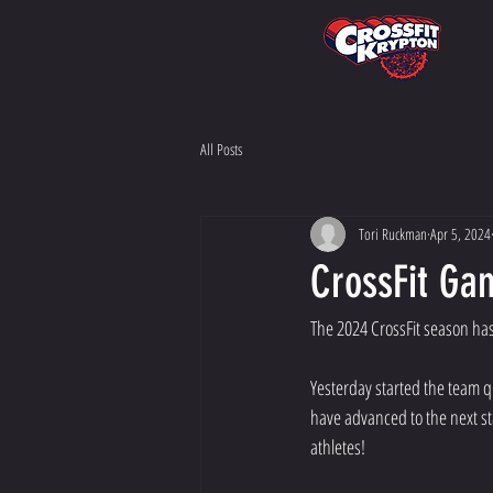
All Posts
Tori Ruckman
Apr 5, 2024
CrossFit Ga
The 2024 CrossFit season has
Yesterday started the team q
have advanced to the next sta
athletes! 