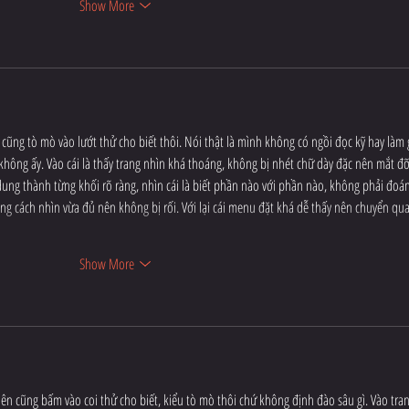
Show More
ũng tò mò vào lướt thử cho biết thôi. Nói thật là mình không có ngồi đọc kỹ hay làm g
không ấy. Vào cái là thấy trang nhìn khá thoáng, không bị nhét chữ dày đặc nên mắt đỡ
dung thành từng khối rõ ràng, nhìn cái là biết phần nào với phần nào, không phải đoán
ng cách nhìn vừa đủ nên không bị rối. Với lại cái menu đặt khá dễ thấy nên chuyển qua 
Show More
ên cũng bấm vào coi thử cho biết, kiểu tò mò thôi chứ không định đào sâu gì. Vào tran