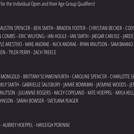
 for the Individual Open and their Age Group Qualifiers!
- AUSTIN SPENCER - BEN SMITH - BRADEN FOOTER - CHRISTIAN BECKER - COD
 COMBS - ERIC WILFONG - IAN HOULE - IAN SMITH - JAEGAR CARLYLE - JARED 
YLE ARESTIVO - MIKE ANDRAE - NICK ANDRAE - RYAN KNUTSON - SAM BAIANO 
EN - TYLER PERRY - ZACH TREECE
MONGOLD - BRITTANY SCHWEINFURTH - CAROLINE SPENCER - CHARLOTTE SH
MILY SMITH - GABRIELLE SALISBURY - JAIMIE BOWMAN - JASMINE WOODS - JE
 KNUTSON - JULIANNE ROGERS - KACEY COPELAND - KATE HOEPPEL - KAYLA KEL
HNSON - SARAH BOWSER - SVETLANA YEAGER
 - AUBREY HOEPPEL - HAYLEIGH PORINNI