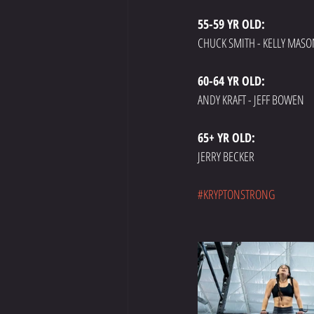
55-59 YR OLD: 
CHUCK SMITH - KELLY MASON
60-64 YR OLD: 
ANDY KRAFT - JEFF BOWEN 
65+ YR OLD: 
JERRY BECKER
#KRYPTONSTRONG