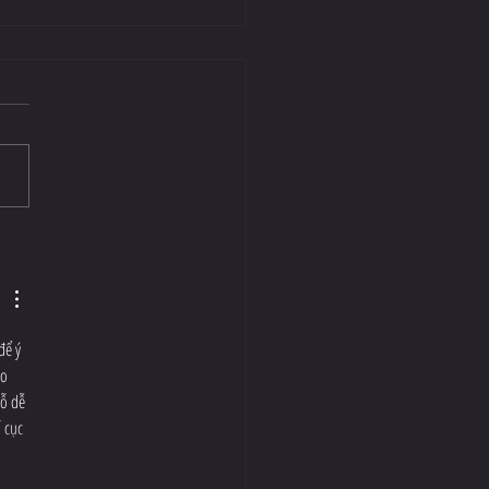
Weekend = The Krypton Games
để ý 
o 
ỗ dễ 
 cục 