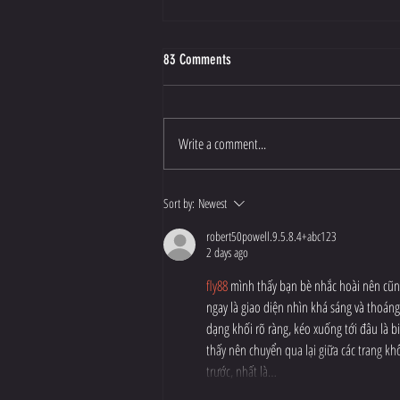
83 Comments
The Syndicate Crown
Write a comment...
Sort by:
Newest
robert50powell.9.5.8.4+abc123
2 days ago
fly88
 mình thấy bạn bè nhắc hoài nên cũng
ngay là giao diện nhìn khá sáng và thoán
dạng khối rõ ràng, kéo xuống tới đâu là b
thấy nên chuyển qua lại giữa các trang k
trước, nhất là…