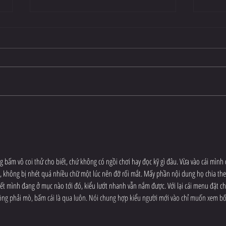
The CrossFit Open
Next 
 bấm vô coi thử cho biết, chứ không có ngồi chơi hay đọc kỹ gì đâu. Vừa vào cái mình 
g, không bị nhét quá nhiều chữ một lúc nên đỡ rối mắt. Mấy phần nội dung họ chia the
iết mình đang ở mục nào tới đó, kiểu lướt nhanh vẫn nắm được. Với lại cái menu đặt ch
hông phải mò, bấm cái là qua luôn. Nói chung hợp kiểu người mới vào chỉ muốn xem bố