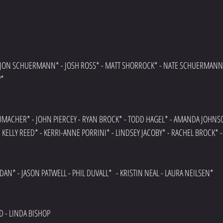
 - JON SCHUERMANN* - JOSH ROSS* - MATT SHORROCK* - NATE SCHUERMANN*
P*
UMACHER* - JOHN PIERCEY - RYAN BROCK* - TODD HAGEL* - AMANDA JOHNSO
 KELLY REED* - KERRI-ANNE PORRINI* - LINDSEY JACOBY* - RACHEL BROCK* 
DAN* - JASON PATWELL - PHIL DUVALL*  - KRISTIN NEAL - LAURA NEILSEN*
D - LINDA BISHOP