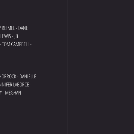
Y REIMEL - DANE 
LEWIS - JB 
- TOM CAMPBELL - 
ORROCK - DANIELLE 
NNIFER LABORCE - 
LY - MEGHAN 