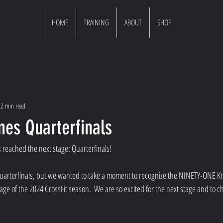
HOME
TRAINING
ABOUT
SHOP
2 min read
mes Quarterfinals
 reached the next stage: Quarterfinals! 
uarterfinals, but we wanted to take a moment to recognize the NINETY-ONE Kry
ge of the 2024 CrossFit season.  We are so excited for the next stage and to c