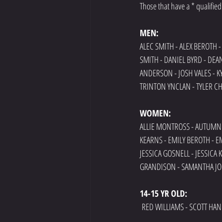
Those that have a * qualified
MEN: 
ALEC SMITH - ALEX BEROTH 
SMITH - DANIEL BYRD - DEAN
ANDERSON - JOSH VALES - K
TRINTON YNCLAN - TYLER CH
WOMEN: 
ALLIE MONTROSS - AUTUMN 
KEARNS - EMILY BEROTH - E
JESSICA GOSNELL - JESSICA
GRANDISON - SAMANTHA JO
14-15 YR OLD:
RED WILLIAMS - SCOTT HAN