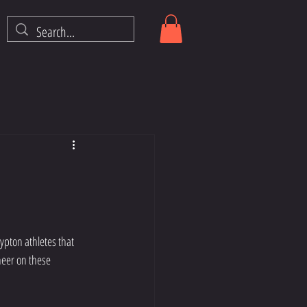
pton athletes that 
heer on these 