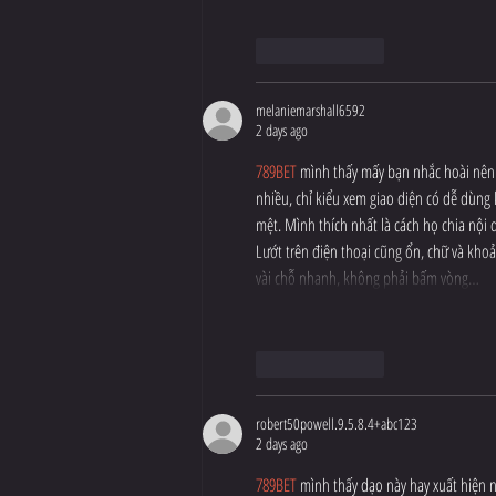
Like
Reply
melaniemarshall6592
2 days ago
789BET
 mình thấy mấy bạn nhắc hoài nên c
nhiều, chỉ kiểu xem giao diện có dễ dùng 
mệt. Mình thích nhất là cách họ chia nội 
Lướt trên điện thoại cũng ổn, chữ và khoả
vài chỗ nhanh, không phải bấm vòng…
Like
Reply
robert50powell.9.5.8.4+abc123
2 days ago
789BET
 mình thấy dạo này hay xuất hiện n